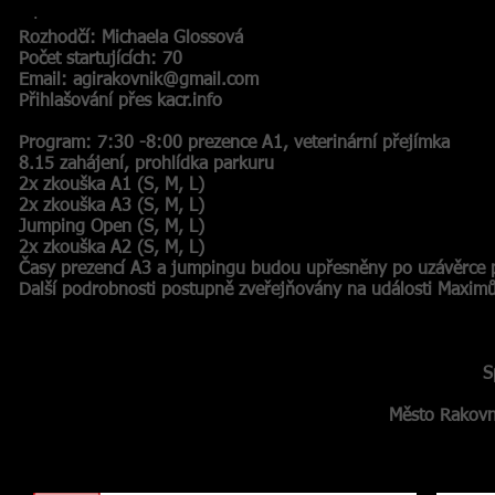
.
Rozhodčí: Michaela Glossová
Počet startujících: 70
Email:
agirakovnik@gmail.com
Přihlašování přes kacr.info
Program: 7:30 -8:00 prezence A1, veterinární přejímka
8.15 zahájení, prohlídka parkuru
2x zkouška A1 (S, M, L)
2x zkouška A3 (S, M, L)
Jumping Open (S, M, L)
2x zkouška A2 (S, M, L)
Časy prezencí A3 a jumpingu budou upřesněny po uzávěrce p
Další podrobnosti postupně zveřejňovány na události Maxim
Sponzoři záv
Město Rakovník, Platinum,