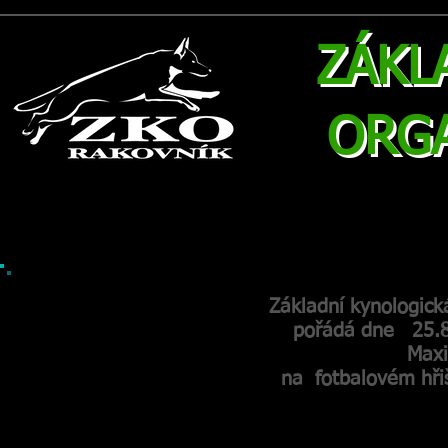
ZÁKL
ORG
Hlavní stránka
O nás
Vnitřní směrnice ZKO
Přihlášk
Základní kynologick
pořádá dne 25.8.2018 závo
Maximův memo
na fotbalovém hřišti v Lužn