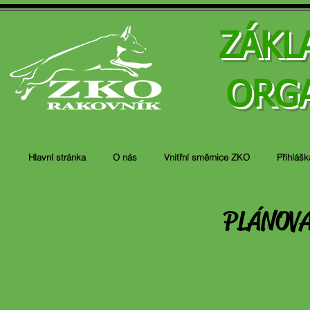
ZÁKL
ORG
Hlavní stránka
O nás
Vnitřní směrnice ZKO
Přihlášk
PLÁNOVA